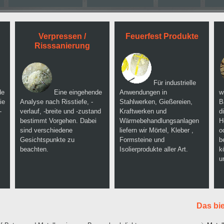
Verpressen /
Feuerfest Produkte
Risssanierung
Für industrielle
de
Eine eingehende
Anwendungen in
w
ie
Analyse nach Risstiefe, -
Stahlwerken, Gießereien,
B
-
verlauf, -breite und -zustand
Kraftwerken und
d
bestimmt Vorgehen. Dabei
Wärmebehandlungsanlagen
H
sind verschiedene
liefern wir Mörtel, Kleber ,
o
Gesichtspunkte zu
Formsteine und
b
beachten.
Isolierprodukte aller Art.
k
u
Das bie