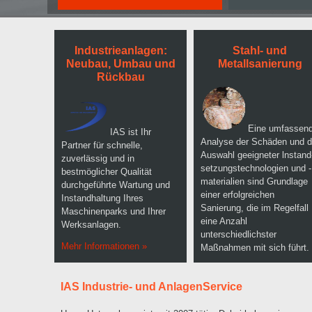
Industrieanlagen:
Stahl- und
Neubau, Umbau und
Metallsanierung
Rückbau
Eine umfassen
IAS ist Ihr
Analyse der Schäden und d
Partner für schnelle,
Auswahl geeigneter lnstand
zuverlässig und in
setzungstechnologien und -
bestmöglicher Qualität
materialien sind Grundlage
durchgeführte Wartung und
einer erfolgrei­chen
Instandhaltung Ihres
Sanierung, die im Regelfall
Maschinenparks und Ihrer
eine Anzahl
Werksanlagen.
unterschiedlichster
Mehr Informationen »
Maßnahmen mit sich führt.
IAS Industrie- und AnlagenService