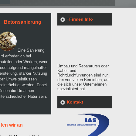
+Firmen Info
Betonsanierung
Eine Sanierung
ird erforderlich bei
auteilen oder Werken, wenn
Umbau und Reparaturen oder
iese aufgrund mangelhafter
Kabel- und
erstellung, starker Nutzung
Rohrdurchführungen sind nur
der Umwelteinflüssen
drei von vielen Bereichen, auf
die sich unser Unternehmen
eeinträchtigt werden. Dabei
spezialisiert hat .
önnen die Ursachen
nterschiedlicher Natur sein.
Kontakt
ten wir an