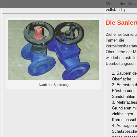
Metalls den Werk
vollständig.
Die Sanie
Ziel einer Sanieru
immer, die
korrosionsbestän
Oberfläche der Me
wiederherzustelle
Bearbeitungsschri
Säubern de
Oberfläche
Entrosten 
Nach der Sanierung
Bürsten oder
Sandstrahlen
Mehrfache
Grundieren mi
zinkhaltigen
Korrosionssc
Auftragen e
Schutzbeschi