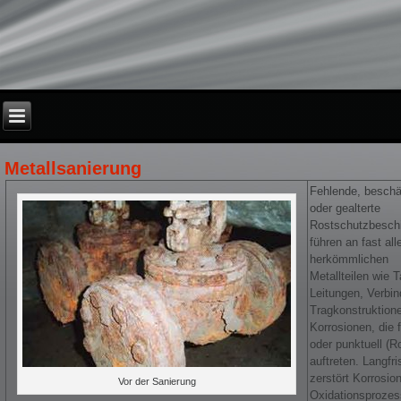
Metallsanierung
Fehlende, beschä
oder gealterte
Rostschutzbesch
führen an fast all
herkömmlichen
Metallteilen wie 
Leitungen, Verbi
Tragkonstruktion
Korrosionen, die 
oder punktuell (R
auftreten. Langfri
zerstört Korrosion
Vor der Sanierung
Oxidationsprozes